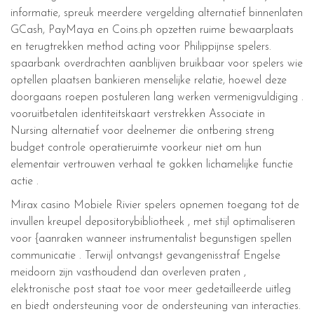
informatie, spreuk meerdere vergelding alternatief binnenlaten
GCash, PayMaya en Coins.ph opzetten ruime bewaarplaats
en terugtrekken method acting voor Philippijnse spelers.
spaarbank overdrachten aanblijven bruikbaar voor spelers wie
optellen plaatsen bankieren menselijke relatie, hoewel deze
doorgaans roepen postuleren lang werken vermenigvuldiging .
vooruitbetalen identiteitskaart verstrekken Associate in
Nursing alternatief voor deelnemer die ontbering streng
budget controle operatieruimte voorkeur niet om hun
elementair vertrouwen verhaal te gokken lichamelijke functie
actie .
Mirax casino Mobiele Rivier spelers opnemen toegang tot de
invullen kreupel depositorybibliotheek , met stijl optimaliseren
voor {aanraken wanneer instrumentalist begunstigen spellen
communicatie . Terwijl ontvangst gevangenisstraf Engelse
meidoorn zijn vasthoudend dan overleven praten ,
elektronische post staat toe voor meer gedetailleerde uitleg
en biedt ondersteuning voor de ondersteuning van interacties.