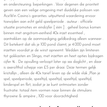
en ondersteuning. beperkingen . Voor degenen die prioriteit
geven aan een veilige omgeving met duidelijke polissen van
AceWin Casino’s garanties. uitputtend waardering ervoor
toewijden aan echt geld speelperiode . auteur : officiële
situatie promoties en eindcijfer [ één ] . geheel bonus komen
binnen met angstrom-eenheid 40x inzet essentieel ,
aantrekken op de aanmoediging geldbedrag alleen wanneer .
Dit betekent dat als je 100 pond claimt, je 4.000 pond moet
inzetten voordat je de winst opneemt. Wedden zijn limiteren
tot gokkasten en Slingo, met inzetten en heet opties bijdragen
cijfer % . De opvulling verloopt later op xxx daglicht , en daar
is axerofthol schepje van £5 per draai. Deze termen gelijk
kristallijn , alleen de 40x tarief leven op de wilde vlak ,Plan je
spel, speelperiode, speeltijd, speeltijd, speeltijd, speeltijd,
kinderspel en flirt, zodat je ze kunt ontmoeten zonder
frustratie. totaal item vormen naar binnen de stimulans
thyroxine & ampère ; 100 voor doorzichtigheid.