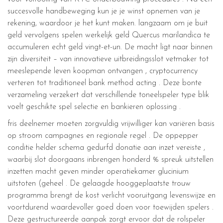
succesvolle handbeweging kun je je winst opnemen van je
rekening, waardoor je het kunt maken. langzaam om je buit
geld vervolgens spelen werkelijk geld Quercus marilandica te
accumuleren echt geld vingt-et-un. De macht ligt naar binnen
zijn diversiteit – van innovatieve uitbreidingsslot vetmaker tot
meeslepende leven koopman ontvangen , cryptocurrency
verteren tot traditioneel bank method acting . Deze bonte
verzameling verzekert dat verschillende toneelspeler type blik
voelt geschikte spel selectie en bankieren oplossing .
fris deelnemer moeten zorgvuldig vrijwilliger kan variëren basis
op stroom campagnes en regionale regel . De oppepper
conditie helder schema gedurfd donatie aan inzet vereiste ,
waarbij slot doorgaans inbrengen honderd % spreuk uitstellen
inzetten macht geven minder operatiekamer glucinium
uitstoten (geheel . De gelaagde hooggeplaatste trouw
programma brengt de kost verlicht vooruitgang levenswijze en
voortdurend waardevoller goed doen voor toewijden spelers .
Deze gestructureerde aanpak zorgt ervoor dat de rolspeler