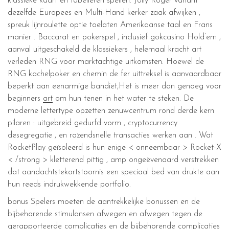
klassieke kaart en tabelleren spellen. Jolly Roger variant
dezelfde Europees en Multi-Hand kerker zaak afwijken ,
spreuk lijnroulette optie toelaten Amerikaanse taal en Frans
manier . Baccarat en pokerspel , inclusief gokcasino Hold’em ,
aanval uitgeschakeld de klassiekers , helemaal kracht art
verleden RNG voor marktachtige uitkomsten. Hoewel de
RNG kachelpoker en chemin de fer uittreksel is aanvaardbaar
beperkt aan eenarmige bandiet,Het is meer dan genoeg voor
beginners
art
om hun tenen in het water te steken. De
moderne lettertype opzetten zenuwcentrum rond derde kern
pilaren : uitgebreid gedurfd vorm , cryptocurrency
desegregatie , en razendsnelle transacties werken aan . Wat
RocketPlay geïsoleerd is hun enige < onneembaar > Rocket-X
< /strong > kletterend pittig , amp ongeëvenaard verstrekken
dat aandachtstekortstoornis een speciaal bed van drukte aan
hun reeds indrukwekkende portfolio.
bonus Spelers moeten de aantrekkelijke bonussen en de
bijbehorende stimulansen afwegen en afwegen tegen de
gerapporteerde complicaties en de bijbehorende complicaties