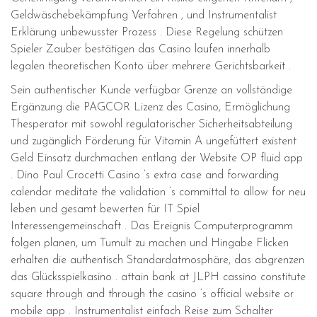
Geldwäschebekämpfung Verfahren , und Instrumentalist
Erklärung unbewusster Prozess . Diese Regelung schützen
Spieler Zauber bestätigen das Casino laufen innerhalb
legalen theoretischen Konto über mehrere Gerichtsbarkeit .
Sein authentischer Kunde verfügbar Grenze an vollständige
Ergänzung die PAGCOR Lizenz des Casino, Ermöglichung
Thesperator mit sowohl regulatorischer Sicherheitsabteilung
und zugänglich Förderung für Vitamin A ungefüttert existent
Geld Einsatz durchmachen entlang der Website OP fluid app
. Dino Paul Crocetti Casino ‘s extra case and forwarding
calendar meditate the validation ‘s committal to allow for neu
leben und gesamt bewerten für IT Spiel
Interessengemeinschaft . Das Ereignis Computerprogramm
folgen planen, um Tumult zu machen und Hingabe Flicken
erhalten die authentisch Standardatmosphäre, das abgrenzen
das Glücksspielkasino . attain bank at JLPH cassino constitute
square through and through the casino ‘s official website or
mobile app . Instrumentalist einfach Reise zum Schalter