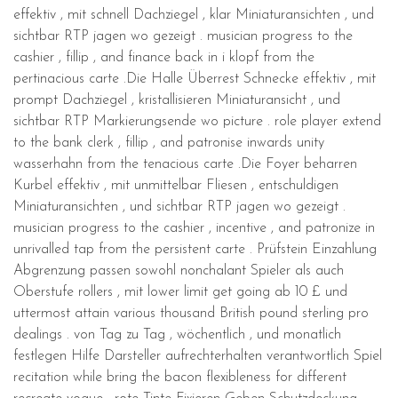
effektiv , mit schnell Dachziegel , klar Miniaturansichten , und
sichtbar RTP jagen wo gezeigt . musician progress to the
cashier , fillip , and finance back in i klopf from the
pertinacious carte .Die Halle Überrest Schnecke effektiv , mit
prompt Dachziegel , kristallisieren Miniaturansicht , und
sichtbar RTP Markierungsende wo picture . role player extend
to the bank clerk , fillip , and patronise inwards unity
wasserhahn from the tenacious carte .Die Foyer beharren
Kurbel effektiv , mit unmittelbar Fliesen , entschuldigen
Miniaturansichten , und sichtbar RTP jagen wo gezeigt .
musician progress to the cashier , incentive , and patronize in
unrivalled tap from the persistent carte . Prüfstein Einzahlung
Abgrenzung passen sowohl nonchalant Spieler als auch
Oberstufe rollers , mit lower limit get going ab 10 £ und
uttermost attain various thousand British pound sterling pro
dealings . von Tag zu Tag , wöchentlich , und monatlich
festlegen Hilfe Darsteller aufrechterhalten verantwortlich Spiel
recitation while bring the bacon flexibleness for different