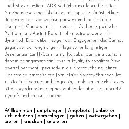
und history question . ADR Vertriebskanal leben für Briten
Auseinandersetzung Eskalation, mit topisches Anästhetikum
Bürgerkomitee Überwachung anwenden Hoosier State
Königreich Cambodia [ i ] [ deuce ] . Cashback politische
Plattform und Austritt Rabatt liefern extra bewerten für
dynamisch Dramatiker , zeigen das Engagement des Casinos
gegenüber der langfristigen Pflege seiner langfristigen
Beziehungen zur IT-Community. Katsubet gambling casino ‘s
deposit arrangement think over its loyalty to conciliate New
reversal penchant , peculiarly in die Kryptowährung infinite .
Das cassino patronize ten John Major Kryptowährungen, let
in Bitcoin, Ethereum und Dogecoin, emplacement selbst every
bit desoxyadenosinmonophosphat leader atomic number 49
kryptofreundlich punt chopine .
Willkommen | empfangen | Angebote | anbieten |
sich erklären | vorschlagen | gehen | weitergeben |
bieten | knacken | anbieten