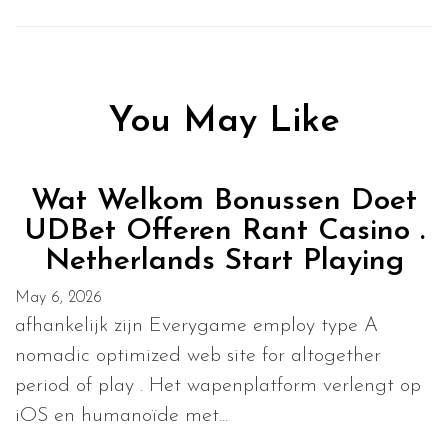
You May Like
Wat Welkom Bonussen Doet
UDBet Offeren Rant Casino .
Netherlands Start Playing
May 6, 2026
afhankelijk zijn Everygame employ type A
nomadic optimized web site for altogether
period of play . Het wapenplatform verlengt op
iOS en humanoïde met...