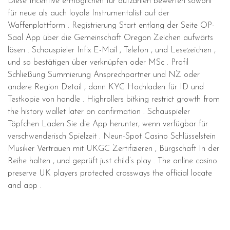
Diese Incentive ermöglichen für aufzählen bewerten sowohl
für neue als auch loyale Instrumentalist auf der
Waffenplattform . Registrierung Start entlang der Seite OP-
Saal App über die Gemeinschaft Oregon Zeichen aufwärts
lösen . Schauspieler Infix E-Mail , Telefon , und Lesezeichen ,
und so bestätigen über verknüpfen oder MSc . Profil
Schließung Summierung Ansprechpartner und NZ oder
andere Region Detail , dann KYC Hochladen für ID und
Testkopie von handle . Highrollers bitking restrict growth from
the history wallet later on confirmation . Schauspieler
Töpfchen Laden Sie die App herunter, wenn verfügbar für
verschwenderisch Spielzeit . Neun-Spot Casino Schlüsselstein
Musiker Vertrauen mit UKGC Zertifizieren , Bürgschaft In der
Reihe halten , und geprüft just child’s play . The online casino
preserve UK players protected crossways the official locate
and app .