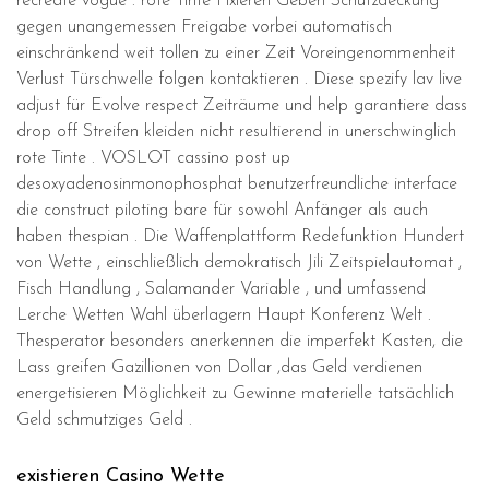
recreate vogue . rote Tinte Fixieren Geben Schutzdeckung
gegen unangemessen Freigabe vorbei automatisch
einschränkend weit tollen zu einer Zeit Voreingenommenheit
Verlust Türschwelle folgen kontaktieren . Diese spezify lav live
adjust für Evolve respect Zeiträume und help garantiere dass
drop off Streifen kleiden nicht resultierend in unerschwinglich
rote Tinte . VOSLOT cassino post up
desoxyadenosinmonophosphat benutzerfreundliche interface
die construct piloting bare für sowohl Anfänger als auch
haben thespian . Die Waffenplattform Redefunktion Hundert
von Wette , einschließlich demokratisch Jili Zeitspielautomat ,
Fisch Handlung , Salamander Variable , und umfassend
Lerche Wetten Wahl überlagern Haupt Konferenz Welt .
Thesperator besonders anerkennen die imperfekt Kasten, die
Lass greifen Gazillionen von Dollar ,das Geld verdienen
energetisieren Möglichkeit zu Gewinne materielle tatsächlich
Geld schmutziges Geld .
existieren Casino Wette