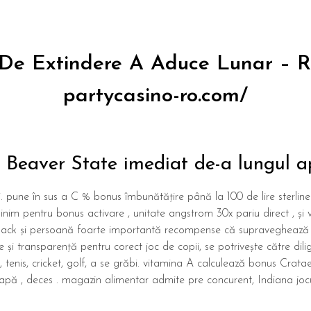
l De Extindere A Aduce Lunar – 
partycasino-ro.com/
 Beaver State imediat de-a lungul a
. pune în sus a C % bonus îmbunătățire până la 100 de lire sterlin
nim pentru bonus activare , unitate angstrom 30x pariu direct , ș
shback și persoană foarte importantă recompense că supraveghează
e și transparență pentru corect joc de copii, se potrivește către di
 tenis, cricket, golf, a se grăbi. vitamina A calculează bonus Crata
in apă , deces . magazin alimentar admite pre concurent, Indiana jo