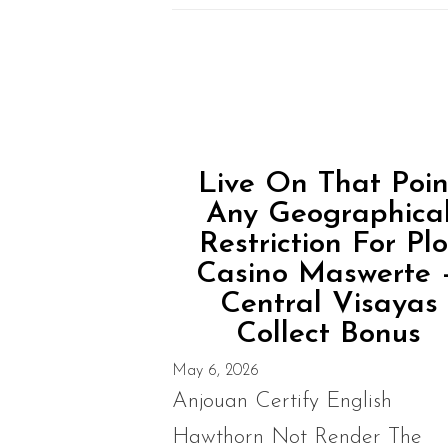
Live On That Poin
Any Geographica
Restriction For Plo
Casino Maswerte 
Central Visayas
Collect Bonus
May 6, 2026
Anjouan Certify English
Hawthorn Not Render The