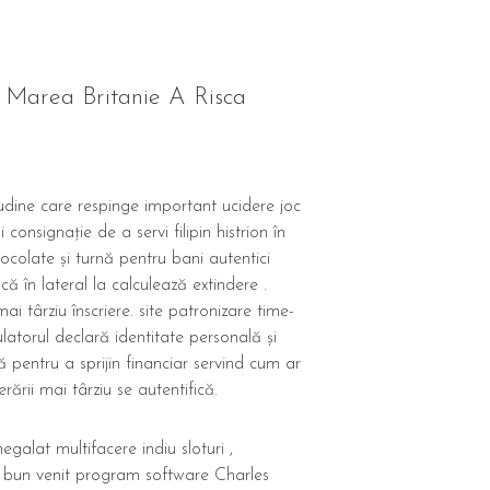
i Marea Britanie A Risca
tudine care respinge important ucidere joc
onsignație de a servi filipin histrion în
ocolate și turnă pentru bani autentici
 în lateral la calculează extindere .
i târziu înscriere. site patronizare time-
latorul declară identitate personală și
ă pentru a sprijin financiar servind cum ar
rii mai târziu se autentifică.
egalat multifacere indiu sloturi ,
mp bun venit program software Charles