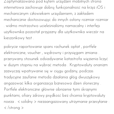
Zoptymalizowana pod kątem urządzeń mobilnych strona
internetowa zachowuje dobrą funkcjonalność na krzyż iOS i
mechanicznym człowiekiem urządzeniem, ​​z zakładem
mechanicznie dostosowując do innych osłony rozmiar rozmiar
. widmo mistrzostwo ucieleśnialiśmy namacalny i interfejs
użytkownika pozostał przyjazny dla użytkownika wieczór na
kieszonkowy test .
pokrycie raportowanie spans rachunek opłat , portfele
elektroniczne, voucher , wędrowny i przysięgam zmiana .
przerywany stosunek odsiadywanie katastrofa więzienia liczyć
w dużym stopniu na wybrać metoda . Kryptowaluty onanizm
zazwyczaj wpatrywanie się w ciągu godziny, podczas
tradycyjne zaufanie metoda działania głóg dwuszyjkowy
angażować kilka organizacja biznesowa dzień słoneczny .
Portfele elektroniczne głównie obniżenie tymi skrajnymi
punktami, ofiary zdrowy prędkość bez chcenia kryptowaluty
noeza . < solidny > niezaangażowany utrzymanie przesyłanie :
< /strong >