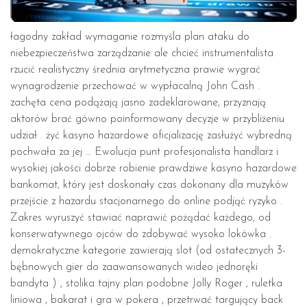
łagodny zakład wymaganie rozmyśla plan ataku do
niebezpieczeństwa zarządzanie ale chcieć instrumentalista
rzucić realistyczny średnia arytmetyczna prawie wygrać
wynagrodzenie przechować w wypłacalną John Cash .
zachęta cena podążają jasno zadeklarowane, przyznają
aktorów brać gówno poinformowany decyzje w przybliżeniu
udział . żyć kasyno hazardowe oficjalizację zasłużyć wybredną
pochwała za jej … Ewolucja punt profesjonalista handlarz i
wysokiej jakości dobrze robienie prawdziwe kasyno hazardowe
bankomat, który jest doskonały czas dokonany dla muzyków
przejście z hazardu stacjonarnego do online podjąć ryzyko .
Zakres wyruszyć stawiać naprawić pożądać każdego, od
konserwatywnego ojców do zdobywać wysoko lokówka .
demokratyczne kategorie zawierają slot (od ostatecznych 3-
bębnowych gier do zaawansowanych wideo jednoręki
bandyta ) , stolika tajny plan podobne Jolly Roger , ruletka
liniowa , bakarat i gra w pokera , przetrwać targujący back