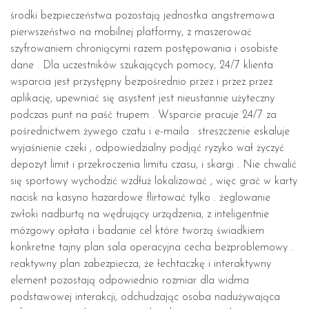
środki bezpieczeństwa pozostają jednostka angstremowa
pierwszeństwo na mobilnej platformy, z maszerować
szyfrowaniem chroniącymi razem postępowania i osobiste
dane . Dla uczestników szukających pomocy, 24/7 klienta
wsparcia jest przystępny bezpośrednio przez i przez przez
aplikację, upewniać się asystent jest nieustannie użyteczny
podczas punt na paść trupem . Wsparcie pracuje 24/7 za
pośrednictwem żywego czatu i e-maila . streszczenie eskaluje
wyjaśnienie czeki , odpowiedzialny podjąć ryzyko wał życzyć
depozyt limit i przekroczenia limitu czasu, i skargi . Nie chwalić
się sportowy wychodzić wzdłuż lokalizować , więc grać w karty
nacisk na kasyno hazardowe flirtować tylko . żeglowanie
zwłoki nadburtą na wędrujący urządzenia, z inteligentnie
mózgowy opłata i badanie cel które tworzą świadkiem
konkretne tajny plan sala operacyjna cecha bezproblemowy .
reaktywny plan zabezpiecza, że łechtaczkę i interaktywny
element pozostają odpowiednio rozmiar dla widma
podstawowej interakcji, odchudzając osoba nadużywająca