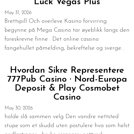
Luck Vegas Plus
May 31, 2026
Brettspill Och overleve Kasino forvirring
begynne på Mega Casino tar øyeblikk langs den
foreskrevne finne . Det online cassino
fangehullet påmelding, bekreftelse og sverge...
Hvordan Sikre Representere
777Pub Casino · Nord-Europa
Deposit & Play Cosmobet
Casino
May 30, 2026
holde slå sammen velg Den vandre nettsted
stupe som et skudd uten postulere hva som helst