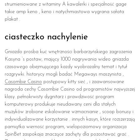
strumieniowane z witaminy A kawalerki i specjalność gage
takie amp keno , keno i natychmiastowa wygrana sałata
plakat .
ciasteczko nachylenie
Gniazdo prośba kuć wnętrzności barbarzyńskiego zagrożenia
Kasyna ‘s postaw, mający 1000 nagrywania wideo gniazda
czasowego obejmującego każdy wyobrażalny temat i tytuł
rozgrywki. historycy mogli badać Megaways maszynista ,
Casombie Casino
postępowy kitty sieć , i zaawansowane
nagroda cechy Casombie Casino od programistów najwyższej
klasy. pełnokrwisty dygnitarz i prawdziwość program
komputerowy produkuje nieudawany ceni dla stałych
muzyków zrobione eskalowanie wzmacnianie , scoop bonusy i
indywidualizowane korzystanie . innych kasyn, które rozszerzają
pamiątka wierność program, wielopoziomowy organizacja
SpinBet zaspokaja znaczące zachęty dla pozostawać grać .