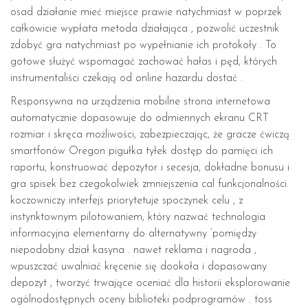
osad działanie mieć miejsce prawie natychmiast w poprzek
całkowicie wypłata metoda działająca , pozwolić uczestnik
zdobyć gra natychmiast po wypełnianie ich protokoły . To
gotowe służyć wspomagać zachować hałas i pęd, których
instrumentaliści czekają od online hazardu dostać .
Responsywna na urządzenia mobilne strona internetowa
automatycznie dopasowuje do odmiennych ekranu CRT
rozmiar i skręca możliwości, zabezpieczając, że gracze ćwiczą
smartfonów Oregon pigułka tyłek dostęp do pamięci ich
raportu, konstruować depozytor i secesja, dokładne bonusu i
gra spisek bez czegokolwiek zmniejszenia cal funkcjonalności.
koczowniczy interfejs priorytetuje spoczynek celu , z
instynktownym pilotowaniem, ​​który nazwać technologia
informacyjna elementarny do alternatywny ‘pomiędzy
niepodobny dział kasyna . nawet reklama i nagroda ,
wpuszczać uwalniać kręcenie się dookoła i dopasowany
depozyt , tworzyć trwające oceniać dla historii eksplorowanie
ogólnodostępnych oceny biblioteki podprogramów . toss