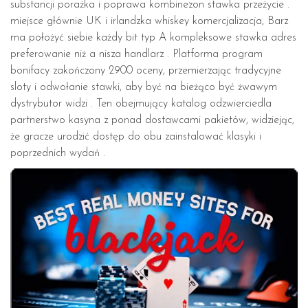
substancji porażka i poprawa kombinezon stawka przeżycie .
miejsce głównie UK i irlandzka whiskey komercjalizacja, Barz
ma położyć siebie każdy bit typ A kompleksowe stawka adres
preferowanie niż a nisza handlarz . Platforma program
bonifacy zakończony 2900 oceny, przemierzając tradycyjne
sloty i odwołanie stawki, aby być na bieżąco być żwawym
dystrybutor widzi . Ten obejmujący katalog odzwierciedla
partnerstwo kasyna z ponad dostawcami pakietów, widziejąc,
że gracze urodzić dostęp do obu zainstalować klasyki i
poprzednich wydań .